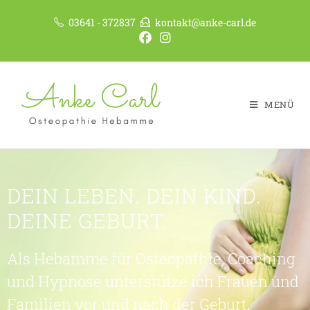
03641 - 372837
kontakt@anke-carl.de
MENÜ
DEIN LEBEN. DEIN KIND.
DEINE GEBURT.
Als Hebamme für Osteopathie, Coaching
und Hypnose unterstütze ich Frauen und
Familien vor und nach der Geburt.